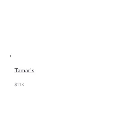
Tamaris
$
113