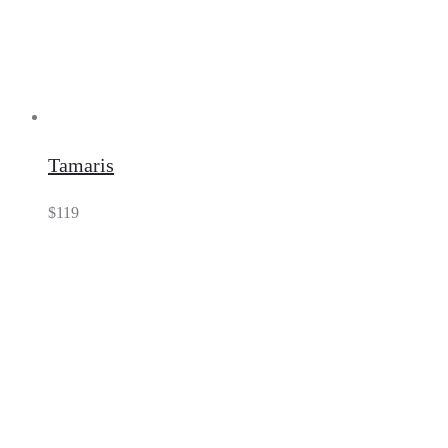
Tamaris
$
119