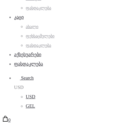
ᲤᲐᲡᲓᲐᲙᲚᲔᲑᲐ
ᲙᲐᲪᲘ
ᲐᲮᲐᲚᲘ
ᲤᲔᲮᲡᲐᲪᲛᲔᲚᲔᲑᲘ
ᲤᲐᲡᲓᲐᲙᲚᲔᲑᲐ
ᲐᲥᲡᲔᲡᲣᲐᲠᲔᲑᲘ
ᲤᲐᲡᲓᲐᲙᲚᲔᲑᲐ
Search
USD
USD
GEL
0