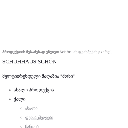
პროდუქციის შესაძენად ეწვიეთ Schön-ის ფეისბუქის გვერდს
SCHUHHAUS SCHÖN
მულტიბრენდული მაღაზია "შონი"
ᲐᲮᲐᲚᲘ ᲞᲠᲝᲓᲣᲥᲪᲘᲐ
ᲥᲐᲚᲘ
ᲐᲮᲐᲚᲘ
ᲤᲔᲮᲡᲐᲪᲛᲔᲚᲔᲑᲘ
ᲩᲐᲜᲗᲔᲑᲘ