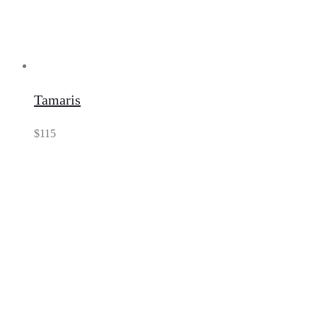
Tamaris
$
115