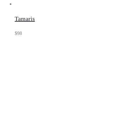
Tamaris
$
98