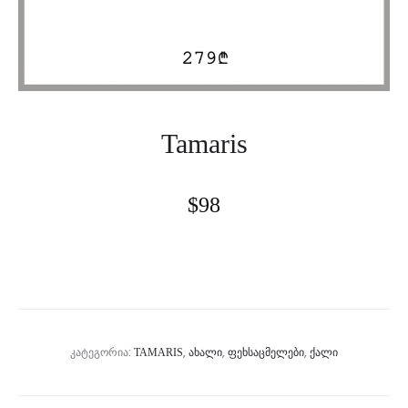
Tamaris
$
98
ᲙᲐᲢᲔᲒᲝᲠᲘᲐ:
,
,
,
TAMARIS
ᲐᲮᲐᲚᲘ
ᲤᲔᲮᲡᲐᲪᲛᲔᲚᲔᲑᲘ
ᲥᲐᲚᲘ