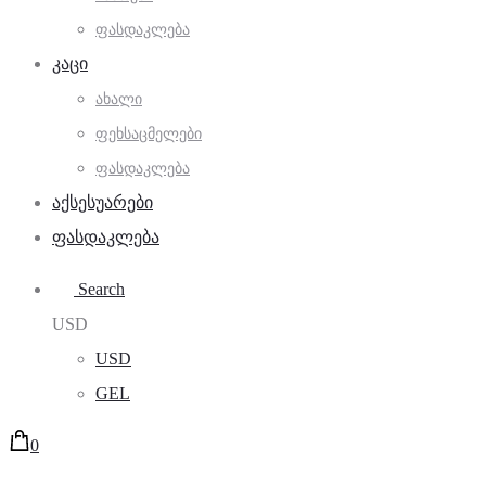
ᲤᲐᲡᲓᲐᲙᲚᲔᲑᲐ
ᲙᲐᲪᲘ
ᲐᲮᲐᲚᲘ
ᲤᲔᲮᲡᲐᲪᲛᲔᲚᲔᲑᲘ
ᲤᲐᲡᲓᲐᲙᲚᲔᲑᲐ
ᲐᲥᲡᲔᲡᲣᲐᲠᲔᲑᲘ
ᲤᲐᲡᲓᲐᲙᲚᲔᲑᲐ
Search
USD
USD
GEL
0