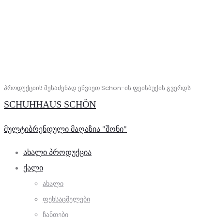
პროდუქციის შესაძენად ეწვიეთ Schön-ის ფეისბუქის გვერდს
SCHUHHAUS SCHÖN
მულტიბრენდული მაღაზია "შონი"
ᲐᲮᲐᲚᲘ ᲞᲠᲝᲓᲣᲥᲪᲘᲐ
ᲥᲐᲚᲘ
ᲐᲮᲐᲚᲘ
ᲤᲔᲮᲡᲐᲪᲛᲔᲚᲔᲑᲘ
ᲩᲐᲜᲗᲔᲑᲘ