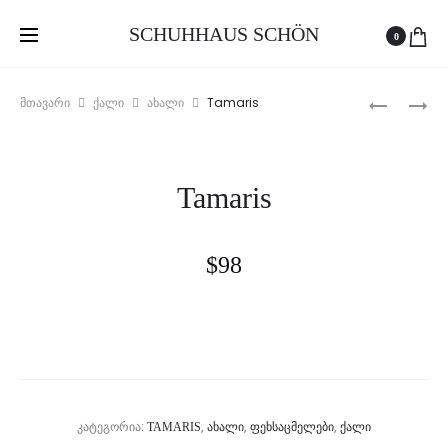
პროდუქციის შესაძენად ეწვიეთ Schön-ის ფეისბუქის გვერდს
SCHUHHAUS SCHÖN
0
Produc
TAMARIS
TAMARIS
Tamaris
მთავარი
ქალი
ახალი
naviga
Tamaris
$
98
ᲙᲐᲢᲔᲒᲝᲠᲘᲐ:
,
,
,
TAMARIS
ᲐᲮᲐᲚᲘ
ᲤᲔᲮᲡᲐᲪᲛᲔᲚᲔᲑᲘ
ᲥᲐᲚᲘ