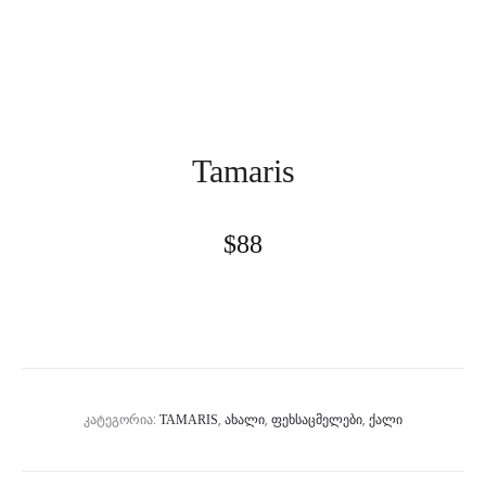
Tamaris
$
88
ᲙᲐᲢᲔᲒᲝᲠᲘᲐ:
,
,
,
TAMARIS
ᲐᲮᲐᲚᲘ
ᲤᲔᲮᲡᲐᲪᲛᲔᲚᲔᲑᲘ
ᲥᲐᲚᲘ