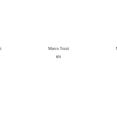
i
Marco Tozzi
$
71