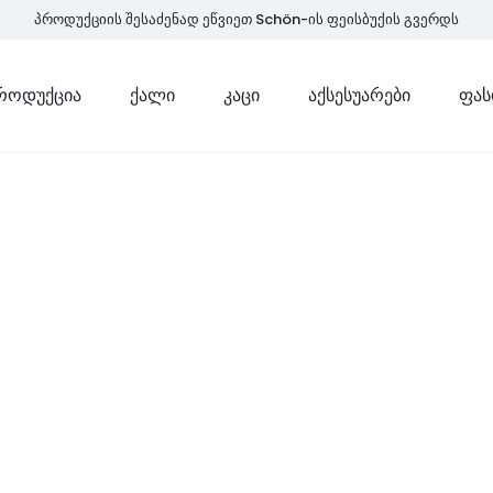
პროდუქციის შესაძენად ეწვიეთ Schön-ის ფეისბუქის გვერდს
ᲠᲝᲓᲣᲥᲪᲘᲐ
ᲥᲐᲚᲘ
ᲙᲐᲪᲘ
ᲐᲥᲡᲔᲡᲣᲐᲠᲔᲑᲘ
ᲤᲐᲡ