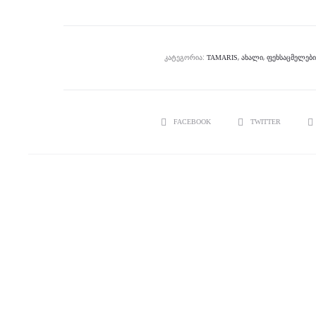
ᲙᲐᲢᲔᲒᲝᲠᲘᲐ:
,
,
TAMARIS
ᲐᲮᲐᲚᲘ
ᲤᲔᲮᲡᲐᲪᲛᲔᲚᲔᲑᲘ
SHARE
FACEBOOK
TWITTER