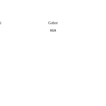
i
Gabor
$
124