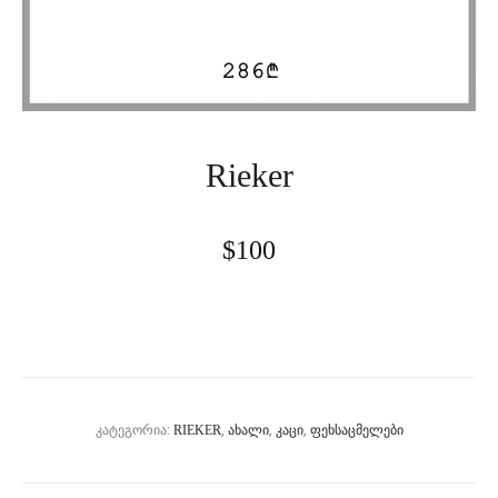
Rieker
$
100
ᲙᲐᲢᲔᲒᲝᲠᲘᲐ:
,
,
,
RIEKER
ᲐᲮᲐᲚᲘ
ᲙᲐᲪᲘ
ᲤᲔᲮᲡᲐᲪᲛᲔᲚᲔᲑᲘ