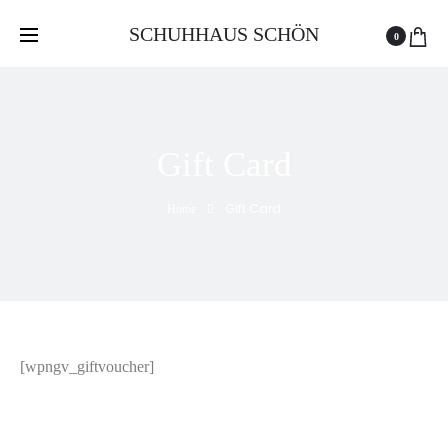
პროდუქციის შესაძენად ეწვიეთ Schön-ის ფეისბუქის გვერდს
SCHUHHAUS SCHÖN
0
Gift Card
Gift Card
Home
[wpngv_giftvoucher]